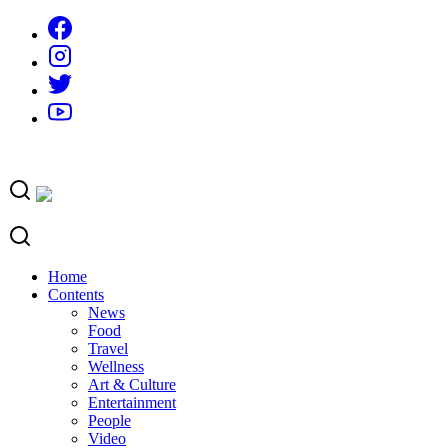
Skip
to
content
Home
Contents
News
Food
Travel
Wellness
Art & Culture
Entertainment
People
Video