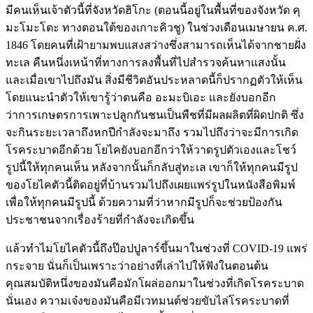
มีคนเห็นเจ้าตัวนี้ที่จังหวัดฮิโกะ (ตอนนี้อยู่ในพื้นที่ของจังหวัด คุ
มะโมะโตะ ทางตอนใต้ของเกาะคิวชู) ในช่วงเดือนเมษายน ค.ศ.
1846 โดยคนที่เฝ้ายามพบแสงสว่างซึ่งสามารถเห็นได้จากชายฝั่ง
ทะเล คืนหนึ่งเหน้าที่ทางการลงพื้นที่ไปสำรวจค้นหาแสงนั้น
และเมื่อเขาไปถึงมัน สิ่งมีชีวิตอันประหลาดนี้ก็ปรากฏตัวให้เห็น
โดยแนะนำตัวให้เขารู้ว่าตนคือ อะมะบิเอะ และยังบอกอีก
ว่าการเกษตรการเพาะปลูกกันชนเป็นพืชที่มีผลผลิตที่ผิดปกติ ซึ่ง
จะกินระยะเวลาถึงหกปีกำลังจะมาถึง รวมไปถึงว่าจะมีการเกิด
โรคระบาดอีกด้วย โยไคยังบอกอีกว่าให้วาดรูปตัวเองและโชว์
รูปนี้ให้ทุกคนเห็น หลังจากนั้นก็กลับสู่ทะเล เขาก็ให้ทุกคนมีรูป
ของโยไคตัวนี้ติดอยู่ที่บ้านรวมไปถึงเผยแพร่รูปในหนังสือพิมพ์
เพื่อให้ทุกคนมีรูปนี้ ด้วยความที่ว่าหากมีรูปก็จะช่วยป้องกัน
ประชาชนจากเรื่องร้ายที่กำลังจะเกิดขึ้น
แล้วทำไมโยไคตัวนี้ถึงป๊อปปูลาร์ขึ้นมาในช่วงที่ COVID-19 แพร่
กระจาย นั่นก็เป็นเพราะว่าอย่างที่เล่าไปให้ฟังในตอนต้น
คุณสมบัติหนึ่งของมันคือมักโผล่ออกมาในช่วงที่เกิดโรคระบาด
นั่นเอง ความเจ๋งของมันคือมีเวทมนต์ช่วยขับไล่โรคระบาดที่