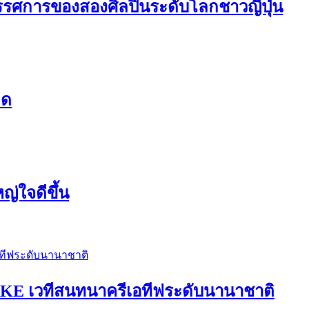
ารของสองศิลปินระดับโลกชาวญี่ปุ่น
ิด
ญ่ใจดีขึ้น
E เวทีสนทนาครีเอทีฟระดับนานาชาติ