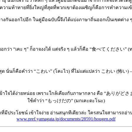
ายุ นั่นก็เพราะว่าหลัก ๆ แล้วคู่มือนี้เกิดขึ้นมาจากการที่จังหวั
มท้าทายที่ยิ่งใหญ่ที่สุดที่พวกเขาต้องเผชิญก็คือการทำความเข้าใจ
างกันออกไปอีก ในคู่มือฉบับนี้จึงได้แบ่งภาษาถิ่นออกเป็นเขตต่าง
ล้วบอกว่า “เคะ ๆ” ก็อาจงงได้ แต่จริง ๆ แล้วก็คือ “食べてください” (ท
สุด นั่นก็คือคำว่า “こわい” (โคะไว) ที่ไม่แต่แปลว่า こわい (怖い) – 
ข้าใจได้ง่ายหน่อย เพราะใกล้เคียงกับภาษากลาง คือ “ありがどさま” 
ใช้คำว่า “もっけだの” (มกเคะดะโนะ)
น้าที่มีประโยชน์ เข้าใจง่าย อ่านสนุกทีเดียวล่ะ ใครสนใจสามารถอ่
www.pref.yamagata.jp/documents/28591/hougen.pdf