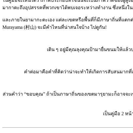
ในคู่มือจะเห็นได้ว่าภาพประกอบที่ใช้นั้นจะเป็นภาพวาดของผู้สูงอ
มากาตะถึงอุปสรรคที่พวกเขาได้พบเจอระหว่างทำงาน ซึ่งหนึ่งในควา
และภายในยามากะตะเอง แต่ละเขตหรือพื้นที่ก็มีภาษาถิ่นที่แตกต่
Murayama (村山) จะมีคำไหนที่น่าสนใจบ้าง ไปดูกัน!
เดิน ๆ อยู่มีคุณลุงคุณป้ามายื่นขนมให้แ
คำต่อมาคือคำที่คิดว่าน่าจะทำให้เกิดการสับสนมากที่
ส่วนคำว่า “ขอบคุณ” ถ้าเป็นภาษาถิ่นของเขตมารุยามะก็อาจจะเ
เป็นคู่มือ 2 ห