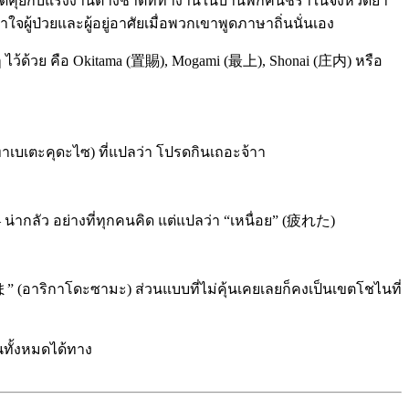
ดได้พูดคุยกับแรงงานต่างชาติที่ทำงานในบ้านพักคนชราในจังหวัดยา
ผู้ป่วยและผู้อยู่อาศัยเมื่อพวกเขาพูดภาษาถิ่นนั่นเอง
 ๆ ไว้ด้วย คือ Okitama (置賜), Mogami (最上), Shonai (庄内) หรือ
าเบเตะคุดะไซ) ที่แปลว่า โปรดกินเถอะจ้าา
น่ากลัว อย่างที่ทุกคนคิด แต่แปลว่า “เหนื่อย” (疲れた)
(อาริกาโดะซามะ) ส่วนแบบที่ไม่คุ้นเคยเลยก็คงเป็นเขตโชไนที่
านทั้งหมดได้ทาง