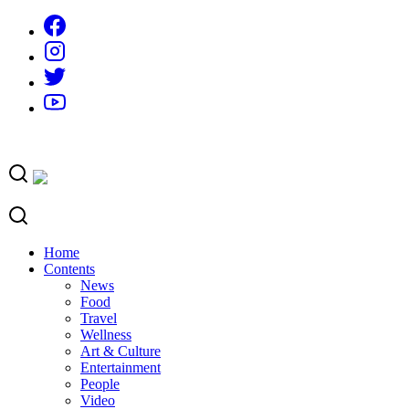
Skip
to
content
Home
Contents
News
Food
Travel
Wellness
Art & Culture
Entertainment
People
Video