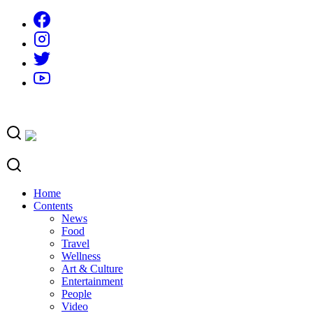
Skip
to
content
Home
Contents
News
Food
Travel
Wellness
Art & Culture
Entertainment
People
Video