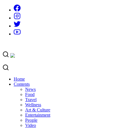
Skip
to
content
Home
Contents
News
Food
Travel
Wellness
Art & Culture
Entertainment
People
Video