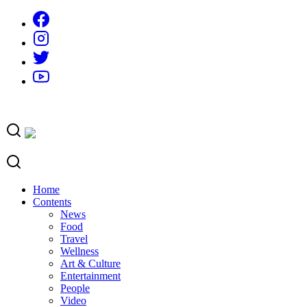
Skip
to
content
Home
Contents
News
Food
Travel
Wellness
Art & Culture
Entertainment
People
Video