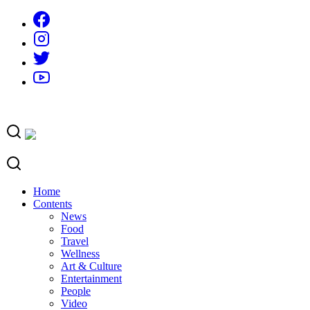
Skip
to
content
Home
Contents
News
Food
Travel
Wellness
Art & Culture
Entertainment
People
Video