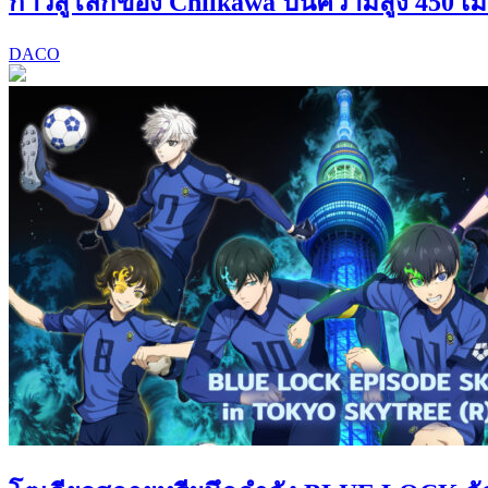
ก้าวสู่โลกของ Chiikawa บนความสูง 450 เ
DACO