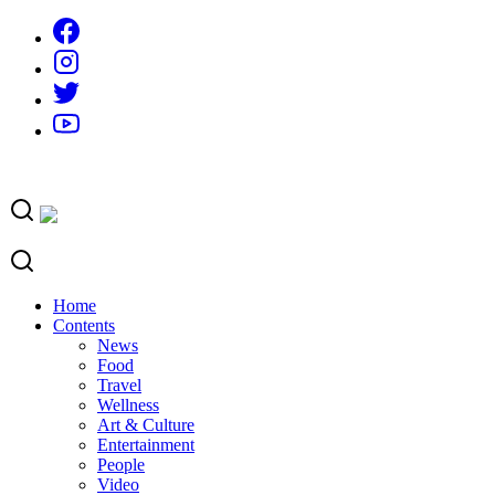
Skip
to
content
Home
Contents
News
Food
Travel
Wellness
Art & Culture
Entertainment
People
Video